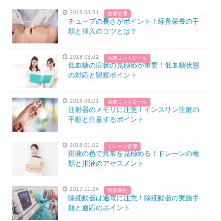
2018.03.01
栄養管理
チューブの長さがポイント！経鼻栄養の手
順と挿入のコツとは？
2018.03.01
血糖コントロール
低血糖の症状の見極めが重要！低血糖状態
の対応と観察ポイント
2018.03.01
血糖コントロール
注射器のメモリに注意！インスリン注射の
手順と注意するポイント
2018.01.02
ドレーン管理
排液の色で異常を見極める！ドレーンの種
類と排液のアセスメント
2017.11.24
救急蘇生
除細動器は通電に注意！除細動器の実施手
順と適応のポイント