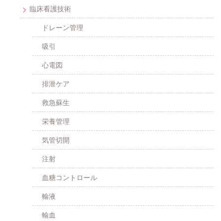
臨床看護技術
ドレーン管理
吸引
心電図
排泄ケア
救急蘇生
栄養管理
気管切開
注射
血糖コントロール
輸液
輸血