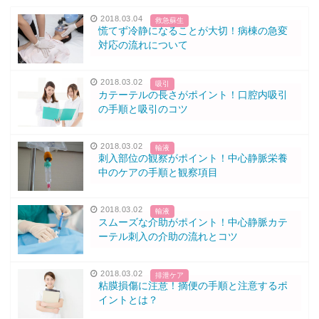
2018.03.04
救急蘇生
慌てず冷静になることが大切！病棟の急変
対応の流れについて
2018.03.02
吸引
カテーテルの長さがポイント！口腔内吸引
の手順と吸引のコツ
2018.03.02
輸液
刺入部位の観察がポイント！中心静脈栄養
中のケアの手順と観察項目
2018.03.02
輸液
スムーズな介助がポイント！中心静脈カテ
ーテル刺入の介助の流れとコツ
2018.03.02
排泄ケア
粘膜損傷に注意！摘便の手順と注意するポ
イントとは？