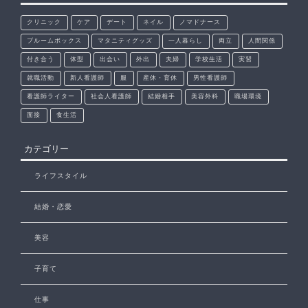
クリニック
ケア
デート
ネイル
ノマドナース
ブルームボックス
マタニティグッズ
一人暮らし
両立
人間関係
付き合う
体型
出会い
外出
夫婦
学校生活
実習
就職活動
新人看護師
服
産休・育休
男性看護師
看護師ライター
社会人看護師
結婚相手
美容外科
職場環境
面接
食生活
カテゴリー
ライフスタイル
結婚・恋愛
美容
子育て
仕事