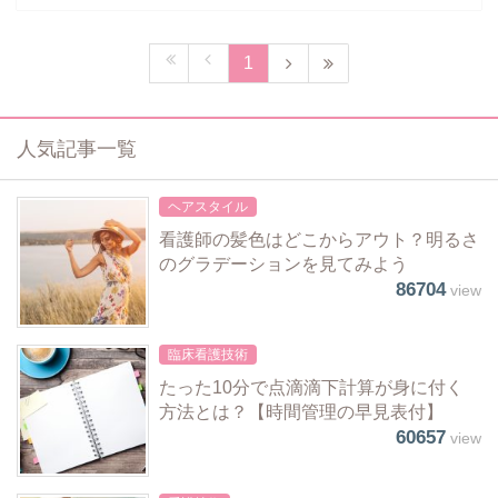
1
人気記事一覧
ヘアスタイル
看護師の髪色はどこからアウト？明るさ
のグラデーションを見てみよう
86704
view
臨床看護技術
たった10分で点滴滴下計算が身に付く
方法とは？【時間管理の早見表付】
60657
view