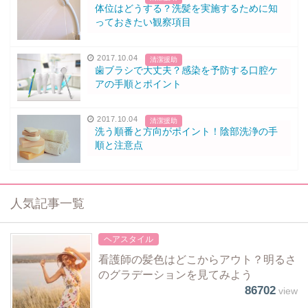
体位はどうする？洗髪を実施するために知
っておきたい観察項目
2017.10.04
清潔援助
歯ブラシで大丈夫？感染を予防する口腔ケ
アの手順とポイント
2017.10.04
清潔援助
洗う順番と方向がポイント！陰部洗浄の手
順と注意点
人気記事一覧
ヘアスタイル
看護師の髪色はどこからアウト？明るさ
のグラデーションを見てみよう
86702
view