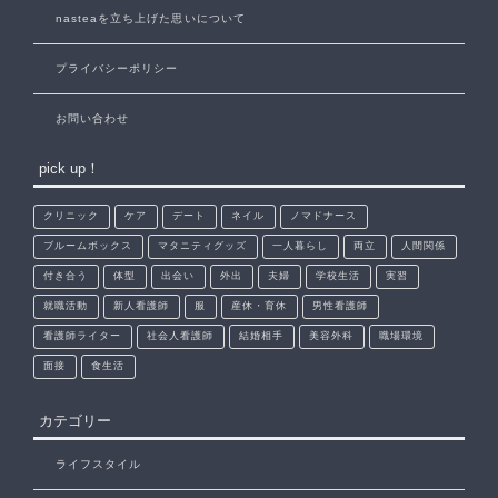
nasteaを立ち上げた思いについて
プライバシーポリシー
お問い合わせ
pick up！
クリニック
ケア
デート
ネイル
ノマドナース
ブルームボックス
マタニティグッズ
一人暮らし
両立
人間関係
付き合う
体型
出会い
外出
夫婦
学校生活
実習
就職活動
新人看護師
服
産休・育休
男性看護師
看護師ライター
社会人看護師
結婚相手
美容外科
職場環境
面接
食生活
カテゴリー
ライフスタイル