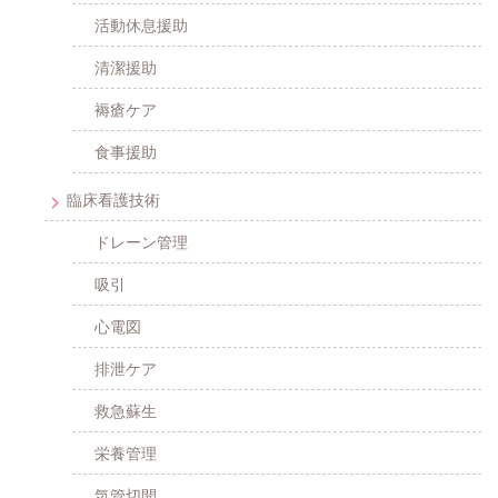
活動休息援助
清潔援助
褥瘡ケア
食事援助
臨床看護技術
ドレーン管理
吸引
心電図
排泄ケア
救急蘇生
栄養管理
気管切開