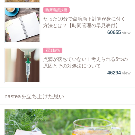
臨床看護技術
たった10分で点滴滴下計算が身に付く
方法とは？【時間管理の早見表付】
60655
view
看護技術
点滴が落ちていない！考えられる5つの
原因とその対処法について
46294
view
nasteaを立ち上げた思い