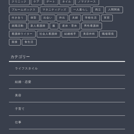
クリニック
ケア
デート
ネイル
ノマドナース
ブルームボックス
マタニティグッズ
一人暮らし
両立
人間関係
付き合う
体型
出会い
外出
夫婦
学校生活
実習
就職活動
新人看護師
服
産休・育休
男性看護師
看護師ライター
社会人看護師
結婚相手
美容外科
職場環境
面接
食生活
カテゴリー
ライフスタイル
結婚・恋愛
美容
子育て
仕事