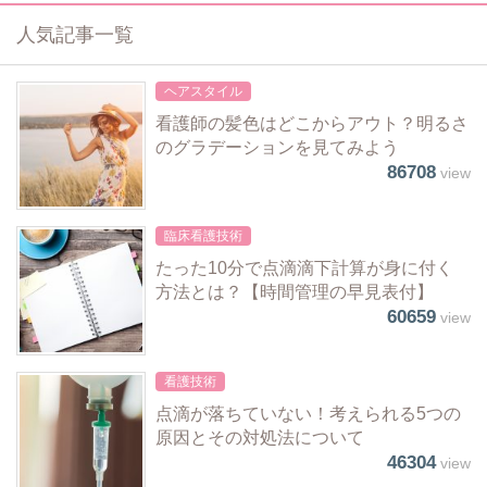
人気記事一覧
ヘアスタイル
看護師の髪色はどこからアウト？明るさ
のグラデーションを見てみよう
86708
view
臨床看護技術
たった10分で点滴滴下計算が身に付く
方法とは？【時間管理の早見表付】
60659
view
看護技術
点滴が落ちていない！考えられる5つの
原因とその対処法について
46304
view