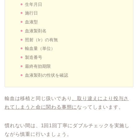
生年月日
施行日
血液型
血液製剤名
照射（Ir）の有無
輸血量（単位）
製造番号
最終有効期限
血液製剤の性状を確認
輸血は移植と同じ扱いであり
、取り違えにより投与さ
れてしまうと命に関わる事態に
なってしまいます。
慣れない間は、1回1回丁寧にダブルチェックを実施し
ながら慎重に行いましょう。