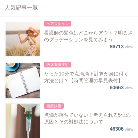
人気記事一覧
ヘアスタイル
看護師の髪色はどこからアウト？明るさ
のグラデーションを見てみよう
86713
view
臨床看護技術
たった10分で点滴滴下計算が身に付く
方法とは？【時間管理の早見表付】
60663
view
看護技術
点滴が落ちていない！考えられる5つの
原因とその対処法について
46306
view