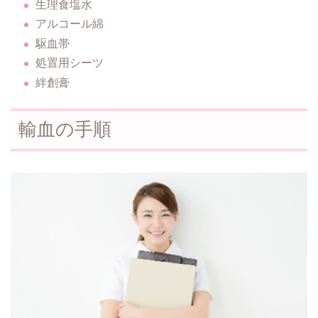
生理食塩水
アルコール綿
駆血帯
処置用シーツ
絆創膏
輸血の手順