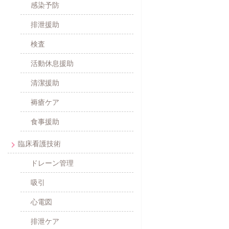
感染予防
排泄援助
検査
活動休息援助
清潔援助
褥瘡ケア
食事援助
臨床看護技術
ドレーン管理
吸引
心電図
排泄ケア