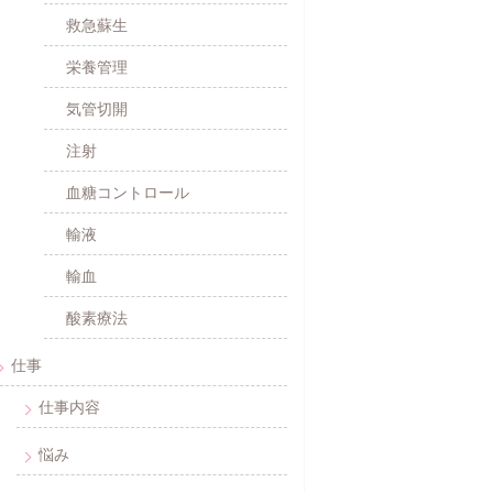
救急蘇生
栄養管理
気管切開
注射
血糖コントロール
輸液
輸血
酸素療法
仕事
仕事内容
悩み