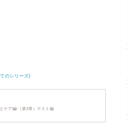
めてのシリーズ)
察とケア編/（第3章）テスト編