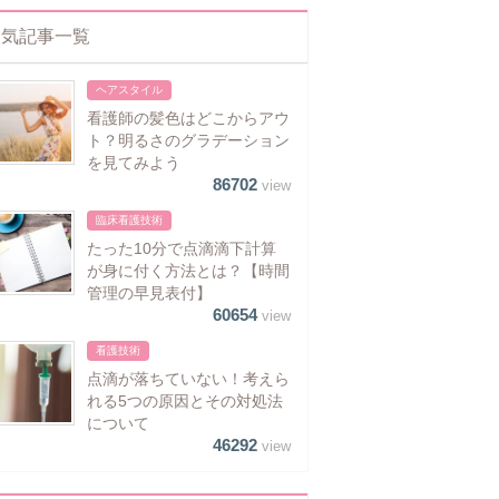
人気記事一覧
ヘアスタイル
看護師の髪色はどこからアウ
ト？明るさのグラデーション
を見てみよう
86702
view
臨床看護技術
たった10分で点滴滴下計算
が身に付く方法とは？【時間
管理の早見表付】
60654
view
看護技術
点滴が落ちていない！考えら
れる5つの原因とその対処法
について
46292
view