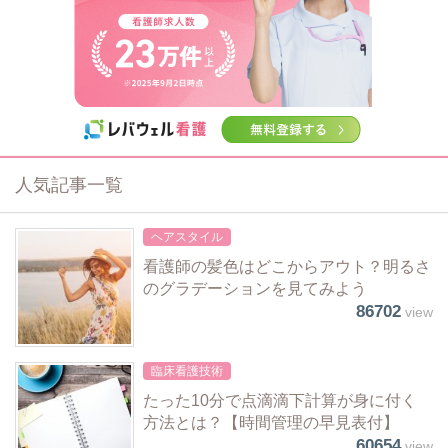
人気記事一覧
ヘアスタイル
看護師の髪色はどこからアウト？明るさ
のグラデーションを見てみよう
86702
view
臨床看護技術
たった10分で点滴滴下計算が身に付く
方法とは？【時間管理の早見表付】
60654
view