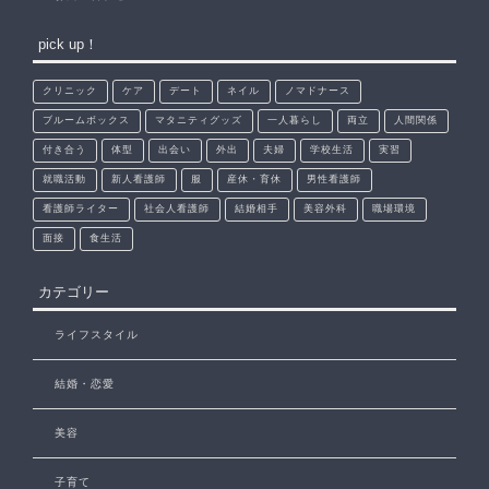
pick up！
クリニック
ケア
デート
ネイル
ノマドナース
ブルームボックス
マタニティグッズ
一人暮らし
両立
人間関係
付き合う
体型
出会い
外出
夫婦
学校生活
実習
就職活動
新人看護師
服
産休・育休
男性看護師
看護師ライター
社会人看護師
結婚相手
美容外科
職場環境
面接
食生活
カテゴリー
ライフスタイル
結婚・恋愛
美容
子育て