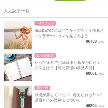
人気記事一覧
ヘアスタイル
看護師の髪色はどこからアウト？明るさ
のグラデーションを見てみよう
86708
view
臨床看護技術
たった10分で点滴滴下計算が身に付く
方法とは？【時間管理の早見表付】
60661
view
看護技術
点滴が落ちていない！考えられる5つの
原因とその対処法について
46304
view