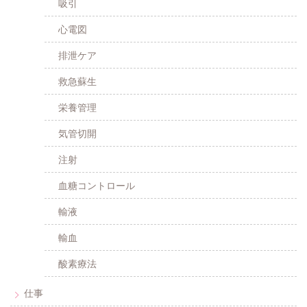
吸引
心電図
排泄ケア
救急蘇生
栄養管理
気管切開
注射
血糖コントロール
輸液
輸血
酸素療法
仕事