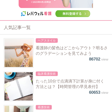
人気記事一覧
ヘアスタイル
看護師の髪色はどこからアウト？明るさ
のグラデーションを見てみよう
86702
view
臨床看護技術
たった10分で点滴滴下計算が身に付く
方法とは？【時間管理の早見表付】
60653
view
看護技術