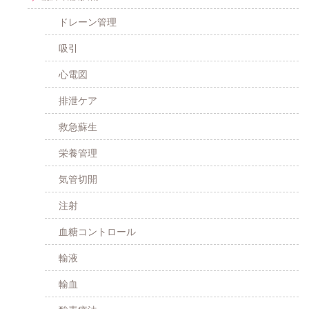
ドレーン管理
吸引
心電図
排泄ケア
救急蘇生
栄養管理
気管切開
注射
血糖コントロール
輸液
輸血