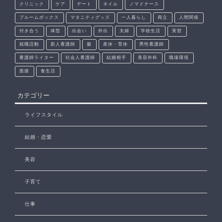
クリニック
ケア
デート
ネイル
ノマドナース
ブルームボックス
マタニティグッズ
一人暮らし
両立
人間関係
付き合う
体型
出会い
外出
夫婦
学校生活
実習
就職活動
新人看護師
服
産休・育休
男性看護師
看護師ライター
社会人看護師
結婚相手
美容外科
職場環境
面接
食生活
カテゴリー
ライフスタイル
結婚・恋愛
美容
子育て
仕事