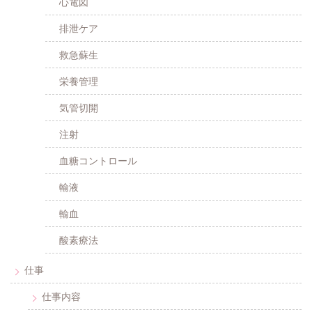
心電図
排泄ケア
救急蘇生
栄養管理
気管切開
注射
血糖コントロール
輸液
輸血
酸素療法
仕事
仕事内容