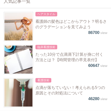
人気記事一覧
ヘアスタイル
看護師の髪色はどこからアウト？明るさ
のグラデーションを見てみよう
86700
view
臨床看護技術
たった10分で点滴滴下計算が身に付く
方法とは？【時間管理の早見表付】
60647
view
看護技術
点滴が落ちていない！考えられる5つの
原因とその対処法について
46280
view