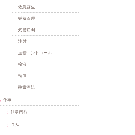
救急蘇生
栄養管理
気管切開
注射
血糖コントロール
輸液
輸血
酸素療法
仕事
仕事内容
悩み