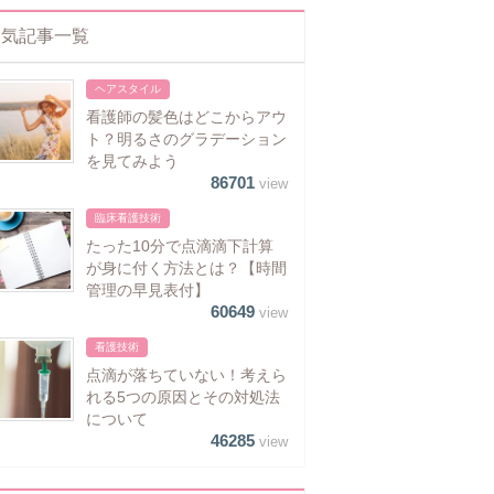
人気記事一覧
ヘアスタイル
看護師の髪色はどこからアウ
ト？明るさのグラデーション
を見てみよう
86701
view
臨床看護技術
たった10分で点滴滴下計算
が身に付く方法とは？【時間
管理の早見表付】
60649
view
看護技術
点滴が落ちていない！考えら
れる5つの原因とその対処法
について
46285
view