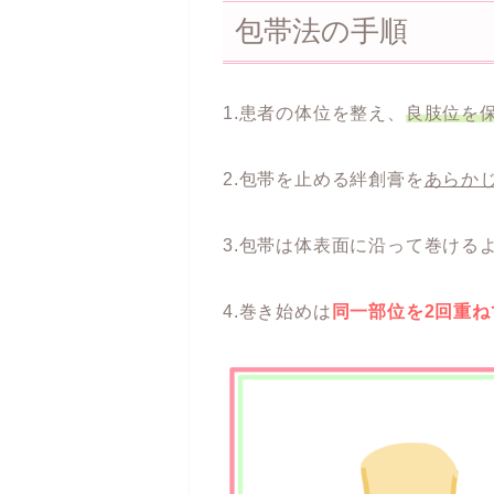
包帯法の手順
1.患者の体位を整え、
良肢位を
2.包帯を止める絆創膏を
あらか
3.包帯は体表面に沿って巻ける
4.巻き始めは
同一部位を2回重