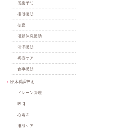
感染予防
排泄援助
検査
活動休息援助
清潔援助
褥瘡ケア
食事援助
臨床看護技術
ドレーン管理
吸引
心電図
排泄ケア