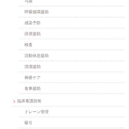
与薬
呼吸循環援助
感染予防
排泄援助
検査
活動休息援助
清潔援助
褥瘡ケア
食事援助
臨床看護技術
ドレーン管理
吸引