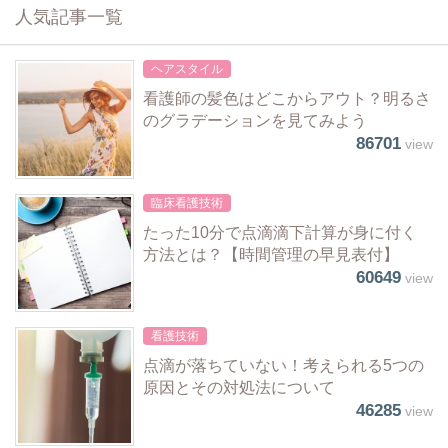
人気記事一覧
ヘアスタイル
看護師の髪色はどこからアウト？明るさ
のグラデーションを見てみよう
86701
view
臨床看護技術
たった10分で点滴滴下計算が身に付く
方法とは？【時間管理の早見表付】
60649
view
看護技術
点滴が落ちていない！考えられる5つの
原因とその対処法について
46285
view