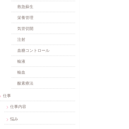
救急蘇生
栄養管理
気管切開
注射
血糖コントロール
輸液
輸血
酸素療法
仕事
仕事内容
悩み