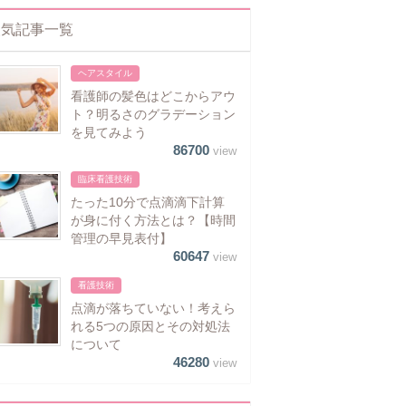
人気記事一覧
ヘアスタイル
看護師の髪色はどこからアウ
ト？明るさのグラデーション
を見てみよう
86700
view
臨床看護技術
たった10分で点滴滴下計算
が身に付く方法とは？【時間
管理の早見表付】
60647
view
看護技術
点滴が落ちていない！考えら
れる5つの原因とその対処法
について
46280
view