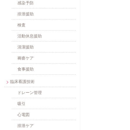
感染予防
排泄援助
検査
活動休息援助
清潔援助
褥瘡ケア
食事援助
臨床看護技術
ドレーン管理
吸引
心電図
排泄ケア