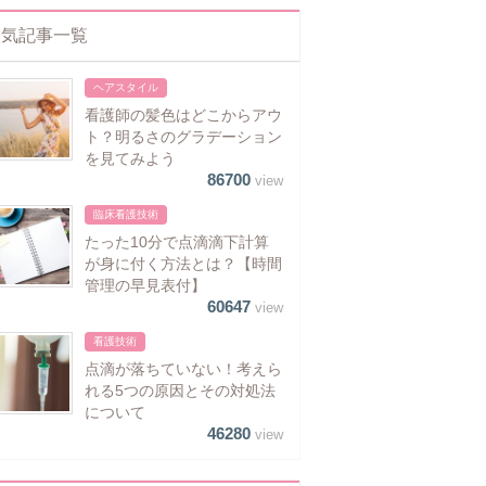
人気記事一覧
ヘアスタイル
看護師の髪色はどこからアウ
ト？明るさのグラデーション
を見てみよう
86700
view
臨床看護技術
たった10分で点滴滴下計算
が身に付く方法とは？【時間
管理の早見表付】
60647
view
看護技術
点滴が落ちていない！考えら
れる5つの原因とその対処法
について
46280
view