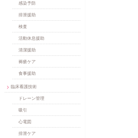
感染予防
排泄援助
検査
活動休息援助
清潔援助
褥瘡ケア
食事援助
臨床看護技術
ドレーン管理
吸引
心電図
排泄ケア