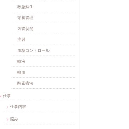
救急蘇生
栄養管理
気管切開
注射
血糖コントロール
輸液
輸血
酸素療法
仕事
仕事内容
悩み