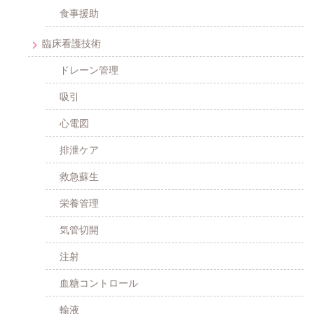
食事援助
臨床看護技術
ドレーン管理
吸引
心電図
排泄ケア
救急蘇生
栄養管理
気管切開
注射
血糖コントロール
輸液