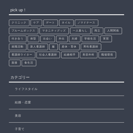
pick up！
クリニック
ケア
デート
ネイル
ノマドナース
ブルームボックス
マタニティグッズ
一人暮らし
両立
人間関係
付き合う
体型
出会い
外出
夫婦
学校生活
実習
就職活動
新人看護師
服
産休・育休
男性看護師
看護師ライター
社会人看護師
結婚相手
美容外科
職場環境
面接
食生活
カテゴリー
ライフスタイル
結婚・恋愛
美容
子育て