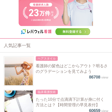
人気記事一覧
ヘアスタイル
看護師の髪色はどこからアウト？明るさ
のグラデーションを見てみよう
86708
view
臨床看護技術
たった10分で点滴滴下計算が身に付く
方法とは？【時間管理の早見表付】
60659
view