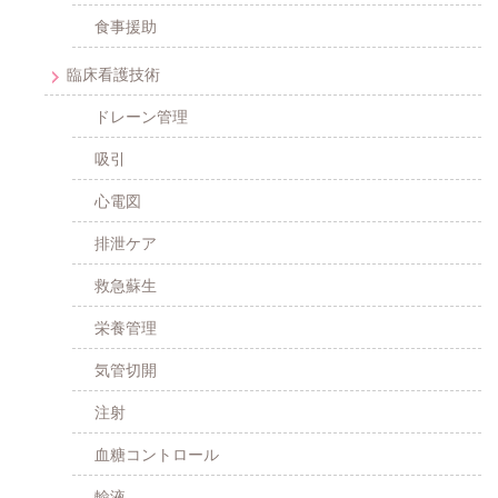
食事援助
臨床看護技術
ドレーン管理
吸引
心電図
排泄ケア
救急蘇生
栄養管理
気管切開
注射
血糖コントロール
輸液